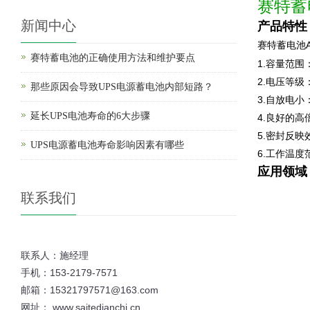
赛特蓄
新闻中心
产品特性
赛特蓄电池
赛特蓄电池的正确使用方法和维护要点
1.容量范围：
2.电压等级：
那些原因会导致UPS电源蓄电池内部短路？
3.自放电小：
延长UPS电池寿命的6大步骤
4.良好的高
5.密封反映
UPS电源蓄电池寿命影响因素有哪些
6.工作温度
应用领域
联系我们
联系人：施经理
手机：153-2179-7571
邮箱：15321797571@163.com
网址： www.saitedianchi.cn