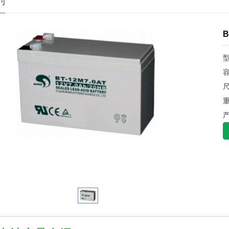
列
B
型
容
尺
重