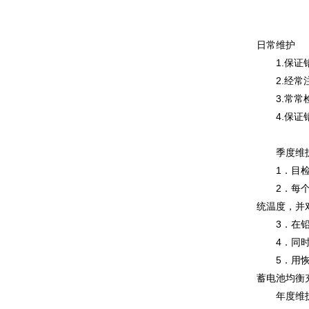
日常维护
1.保证铅
2.经常注
3.常常检
4.保证铅
季度维
1．目检铅
2．每个季
统温度，并
3．在铅酸
4．同时需
5．用恢复
蓄电池均衡
年度维