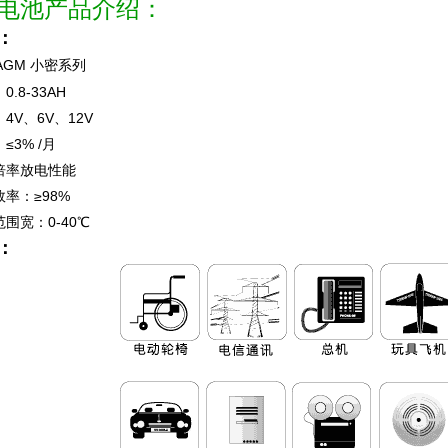
产品介绍：
电池
：
AGM 小密系列
0.8-33AH
4V、6V、12V
≤3% /月
倍率放电性能
效率：≥98%
范围宽：0-40℃
：