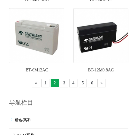
BT-6M12AC
BT-12M0.8AC
«
1
2
3
4
5
6
»
导航栏目
后备系列